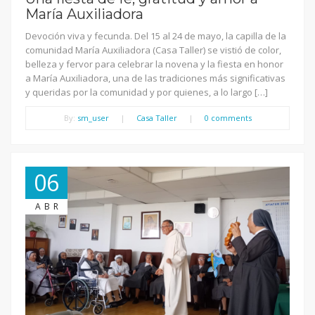
María Auxiliadora
Devoción viva y fecunda. Del 15 al 24 de mayo, la capilla de la
comunidad María Auxiliadora (Casa Taller) se vistió de color,
belleza y fervor para celebrar la novena y la fiesta en honor
a María Auxiliadora, una de las tradiciones más significativas
y queridas por la comunidad y por quienes, a lo largo […]
By:
sm_user
|
Casa Taller
|
0 comments
06
ABR