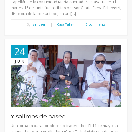
Capellán de la comunidad María Auxiliadora, Casa Taller. El
martes 16 de junio fue recibido por sor Gloria Elena Echeverri,
directora de la comunidad, en un […]
By:
sm_user
|
Casa Taller
|
0 comments
24
JUN
Y salimos de paseo
Una jornada para fortalecer la fraternidad. El 14 de mayo, la
comunidad María Auxiliadora (Casa Taller) vivió una de esas