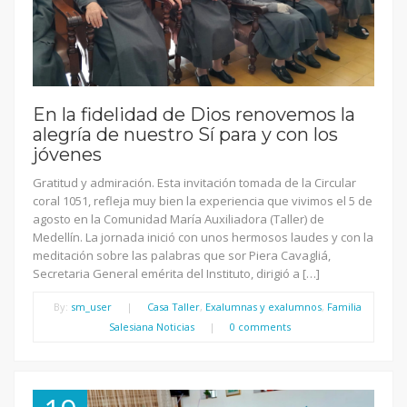
En la fidelidad de Dios renovemos la
alegría de nuestro Sí para y con los
jóvenes
Gratitud y admiración. Esta invitación tomada de la Circular
coral 1051, refleja muy bien la experiencia que vivimos el 5 de
agosto en la Comunidad María Auxiliadora (Taller) de
Medellín. La jornada inició con unos hermosos laudes y con la
meditación sobre las palabras que sor Piera Cavagliá,
Secretaria General emérita del Instituto, dirigió a […]
By:
sm_user
|
Casa Taller
,
Exalumnas y exalumnos
,
Familia
Salesiana Noticias
|
0 comments