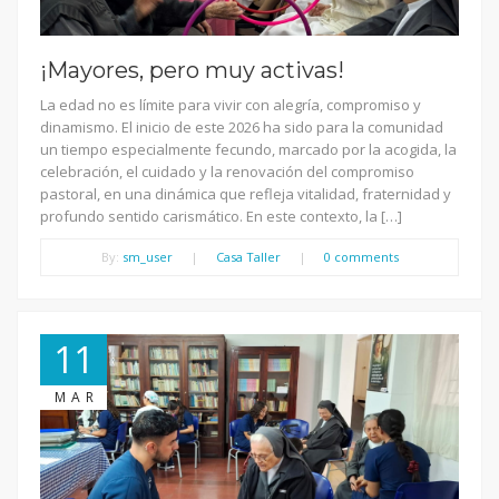
¡Mayores, pero muy activas!
La edad no es límite para vivir con alegría, compromiso y
dinamismo. El inicio de este 2026 ha sido para la comunidad
un tiempo especialmente fecundo, marcado por la acogida, la
celebración, el cuidado y la renovación del compromiso
pastoral, en una dinámica que refleja vitalidad, fraternidad y
profundo sentido carismático. En este contexto, la […]
By:
sm_user
|
Casa Taller
|
0 comments
11
MAR