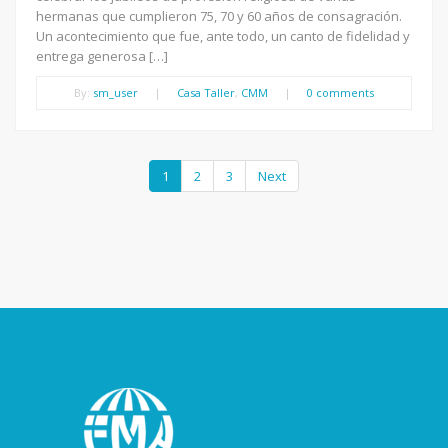
hermanas que cumplieron 75, 70 y 60 años de consagración.
Un acontecimiento que fue, ante todo, un canto de fidelidad y
entrega generosa […]
By:
sm_user
|
Casa Taller
,
CMM
|
0 comments
1
2
3
Next