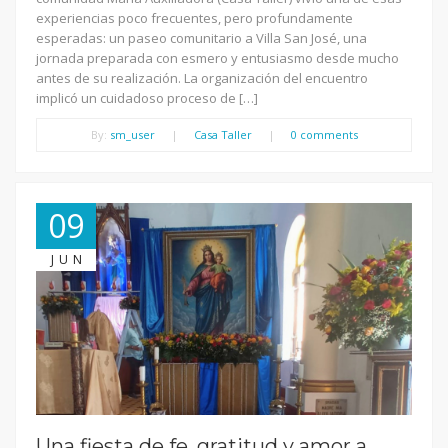
experiencias poco frecuentes, pero profundamente
esperadas: un paseo comunitario a Villa San José, una
jornada preparada con esmero y entusiasmo desde mucho
antes de su realización. La organización del encuentro
implicó un cuidadoso proceso de […]
By:
sm_user
|
Casa Taller
|
0 comments
09
JUN
Una fiesta de fe, gratitud y amor a