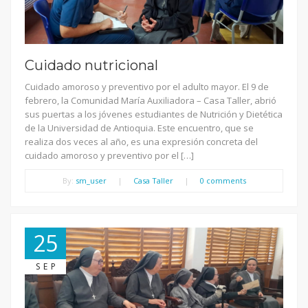
Cuidado nutricional
Cuidado amoroso y preventivo por el adulto mayor. El 9 de
febrero, la Comunidad María Auxiliadora – Casa Taller, abrió
sus puertas a los jóvenes estudiantes de Nutrición y Dietética
de la Universidad de Antioquia. Este encuentro, que se
realiza dos veces al año, es una expresión concreta del
cuidado amoroso y preventivo por el […]
By:
sm_user
|
Casa Taller
|
0 comments
25
SEP