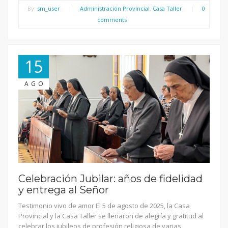
By:
sm_user
|
Administración Provincial
,
Casa Taller
|
0
comments
15
AGO
Celebración Jubilar: años de fidelidad
y entrega al Señor
Testimonio vivo de amor El 5 de agosto de 2025, la Casa
Provincial y la Casa Taller se llenaron de alegría y gratitud al
celebrar los jubileos de profesión religiosa de varias