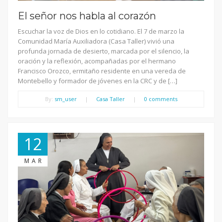
El señor nos habla al corazón
Escuchar la voz de Dios en lo cotidiano. El 7 de marzo la
Comunidad María Auxiliadora (Casa Taller) vivió una
profunda jornada de desierto, marcada por el silencio, la
oración y la reflexión, acompañadas por el hermano
Francisco Orozco, ermitaño residente en una vereda de
Montebello y formador de jóvenes en la CRC y de […]
By:
sm_user
|
Casa Taller
|
0 comments
12
MAR