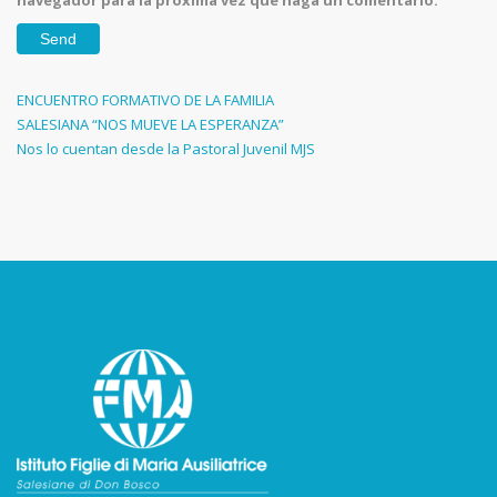
Navegación
Previous
ENCUENTRO FORMATIVO DE LA FAMILIA
Post
SALESIANA “NOS MUEVE LA ESPERANZA”
de
Next
Nos lo cuentan desde la Pastoral Juvenil MJS
entradas
Post