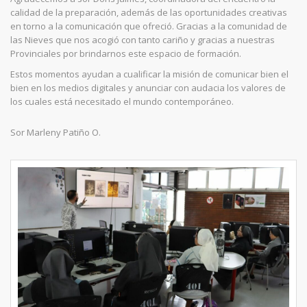
calidad de la preparación, además de las oportunidades creativas
en torno a la comunicación que ofreció. Gracias a la comunidad de
las Nieves que nos acogió con tanto cariño y gracias a nuestras
Provinciales por brindarnos este espacio de formación.
Estos momentos ayudan a cualificar la misión de comunicar bien el
bien en los medios digitales y anunciar con audacia los valores de
los cuales está necesitado el mundo contemporáneo.
Sor Marleny Patiño O.