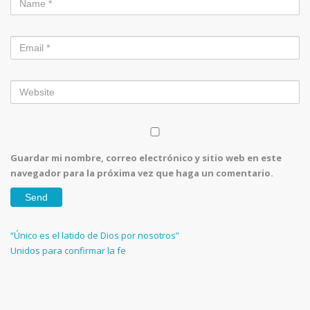
Guardar mi nombre, correo electrónico y sitio web en este
navegador para la próxima vez que haga un comentario.
Navegación
Previous
“Único es el latido de Dios por nosotros”
Post
Next
Unidos para confirmar la fe
de
Post
entradas