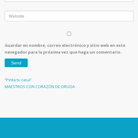
Guardar mi nombre, correo electrónico y sitio web en este
navegador para la próxima vez que haga un comentario.
Navegación
Previous
“Pinta tu casa”
Post
Next
MAESTROS CON CORAZÓN DE ORUGA
de
Post
entradas